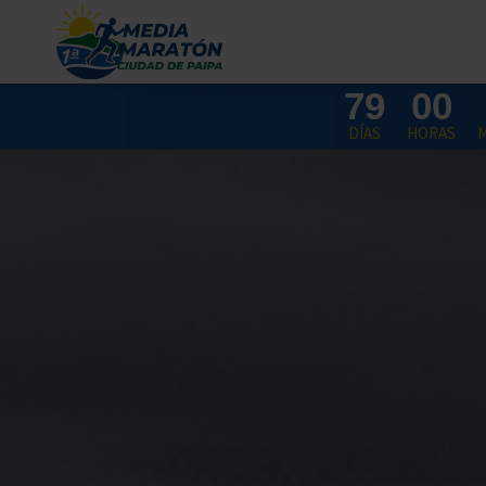
Ir
al
contenido
79
00
DÍAS
HORAS