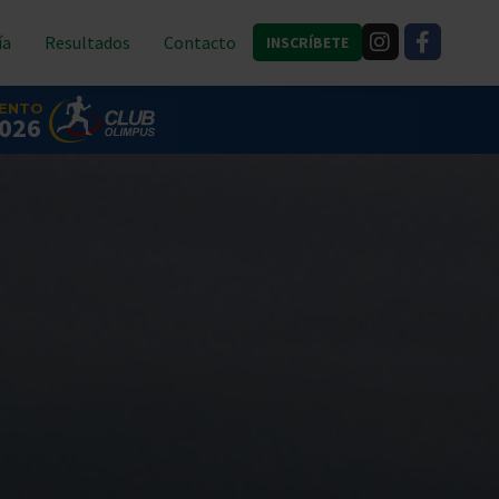
Instagram
Faceboo
ía
Resultados
Contacto
INSCRÍBETE
f
VENTO
2026