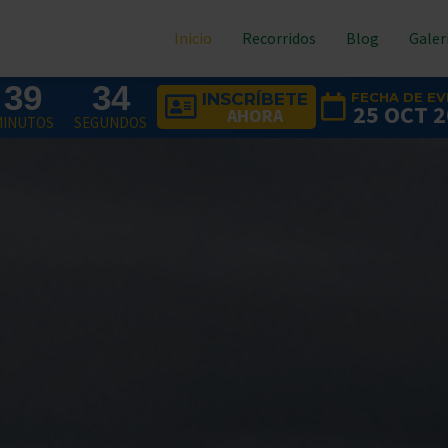
Inicio
Recorridos
Blog
Galer
39
32
FECHA DE E
INSCRÍBETE
25 OCT 
AHORA
MINUTOS
SEGUNDOS