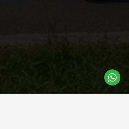
Boyacá. ¡Corre junto al