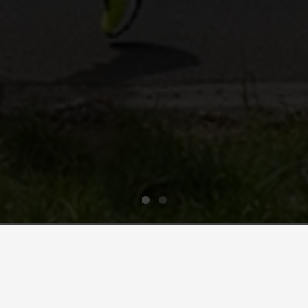
ete a la comunidad de atletas en el entorno más energético de 
Lago Sochagota y sus Paisajes Naturales!"